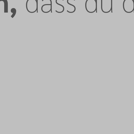
n,
dass du d