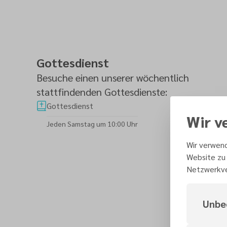
Gottesdienst
Besuche einen unserer wöchentlich
stattfindenden Gottesdienste:
Gottesdienst
Wir v
Jeden Samstag um 10:00 Uhr
Wir verwend
Website zu 
Netzwerkve
Unbe