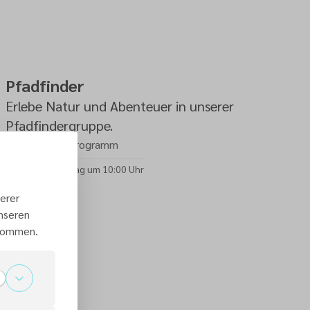
Pfadfinder
Erlebe Natur und Abenteuer in unserer
Pfadfindergruppe.
Pfadfinderprogramm
Jeden Sonntag um 10:00 Uhr
erer
unseren
 kommen.