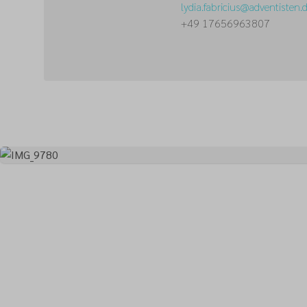
lydia.fabricius
@
adventisten.
+49 17656963807
Mehr als ein
Kirche