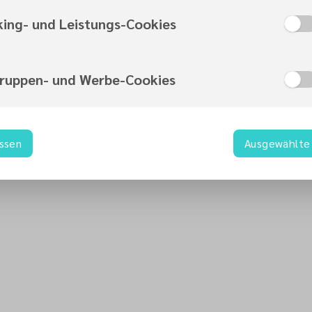
heißen wir dich will
king- und Leistungs-Cookies
adbach
gruppen- und Werbe-Cookies
assen
Ausgewählte 